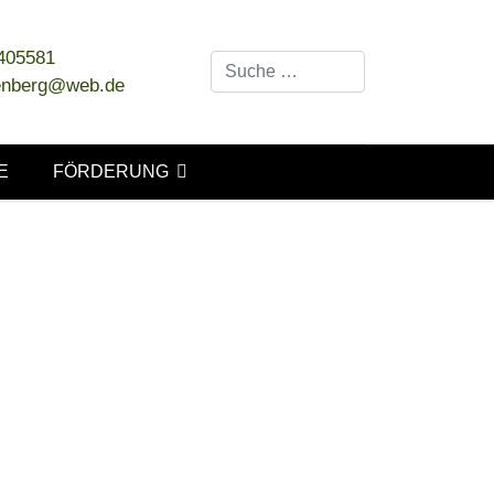
 405581
Suchen
tenberg@web.de
E
FÖRDERUNG