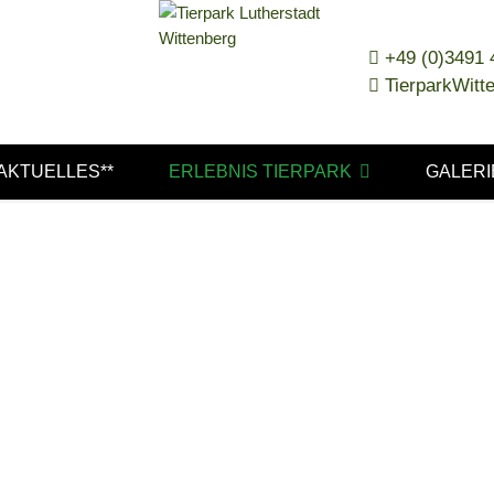
+49 (0)3491
TierparkWit
*AKTUELLES**
ERLEBNIS TIERPARK
GALERI