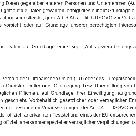
ng Daten gegenüber anderen Personen und Unternehmen (Auftra
Zugriff auf die Daten gewähren, erfolgt dies nur auf Grundlage e
hlungsdienstleister, gem. Art. 6 Abs. 1 lit. b DSGVO zur Vertragse
es vorsieht oder auf Grundlage unserer berechtigten Interes
von Daten auf Grundlage eines sog. „Auftragsverarbeitungsve
. außerhalb der Europäischen Union (EU) oder des Europäischen
iensten Dritter oder Offenlegung, bzw. Übermittlung von Dat
glichen Pflichten, auf Grundlage Ihrer Einwilligung, aufgrun
 geschieht. Vorbehaltlich gesetzlicher oder vertraglicher Er
en der besonderen Voraussetzungen der Art. 44 ff. DSGVO verar
er offiziell anerkannten Feststellung eines der EU entsprech
 offiziell anerkannter spezieller vertraglicher Verpflichtungen 