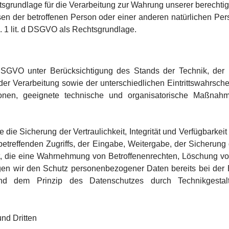
htsgrundlage für die Verarbeitung zur Wahrung unserer berechtigte
ssen der betroffenen Person oder einer anderen natürlichen P
s. 1 lit. d DSGVO als Rechtsgrundlage.
SGVO unter Berücksichtigung des Stands der Technik, der 
 Verarbeitung sowie der unterschiedlichen Eintrittswahrschei
rsonen, geeignete technische und organisatorische Maßn
e Sicherung der Vertraulichkeit, Integrität und Verfügbarkeit
etreffenden Zugriffs, der Eingabe, Weitergabe, der Sicherung 
et, die eine Wahrnehmung von Betroffenenrechten, Löschung v
igen wir den Schutz personenbezogener Daten bereits bei der
end dem Prinzip des Datenschutzes durch Technikgestalt
nd Dritten