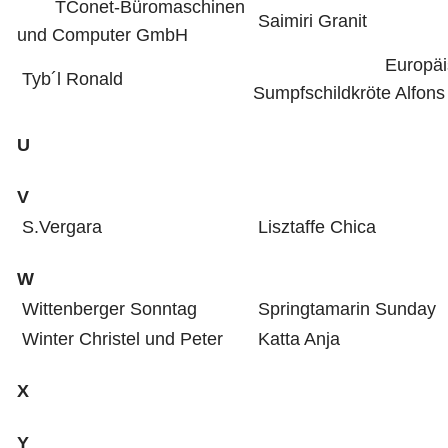
TConet-Büromaschinen
Saimiri Granit
und Computer GmbH
Europäisc
Tyb´l Ronald
Sumpfschildkröte Alfons
U
V
S.Vergara
Lisztaffe Chica
W
Wittenberger Sonntag
Springtamarin Sunday
Winter Christel und Peter
Katta Anja
X
Y