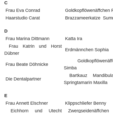
C
Frau Eva Conrad
Goldkopflöwenäffchen 
Haarstudio Carat
Brazzameerkatze Sum
D
Frau Marina Dittmann
Katta Ira
Frau Katrin und Horst
Erdmännchen Sophia
Dübner
Goldkopflöwenäff
Frau Beate Döhnicke
Simba
Bartkauz Mandibu
Die Dentalpartner
Springtamarin Maxilla
E
Frau Annett Elschner
Klippschliefer Benny
Eichhorn und Utecht
Zwergseidenäffchen 