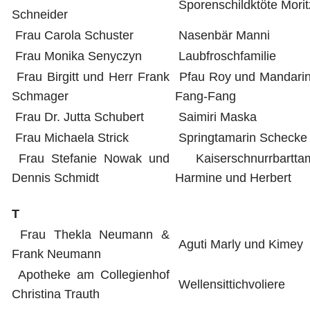
Sporenschildktöte Morit
Schneider
Frau Carola Schuster
Nasenbär Manni
Frau Monika Senyczyn
Laubfroschfamilie
Frau Birgitt und Herr Frank
Pfau Roy und Mandarin
Schmager
Fang-Fang
Frau Dr. Jutta Schubert
Saimiri Maska
Frau Michaela Strick
Springtamarin Schecke
Frau Stefanie Nowak und
Kaiserschnurrbarttam
Dennis Schmidt
Harmine und Herbert
T
Frau Thekla Neumann &
Aguti Marly und Kimey
Frank Neumann
Apotheke am Collegienhof
Wellensittichvoliere
Christina Trauth