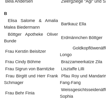
Bela Andersen
Zwergziege "Agi" und S
B
Elisa Salome & Amalia
Bartkauz Ella
Malea Biedermann
Böttger Apotheke Oliver
Erdmännchen Böttger
Bunde
Goldkopflöwenäff
Frau Kerstin Beisitzer
Longo
Frau Cindy Böhme
Brazzameerkatze Zila
Frau Sigrun von Barnitzke
Lisztaffe Lilli
Frau Birgitt und Herr Frank
Pfau Roy und Mandarin
Schmager
Fang-Fang
Weissgesichtsseidenäf
Frau Behr Finia
Sophia