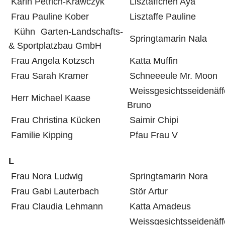
Karin Petrich-Krawczyk
Lisztäffchen Aya
Frau Pauline Kober
Lisztaffe Pauline
Kühn Garten-Landschafts-
Springtamarin Nala
& Sportplatzbau GmbH
Frau Angela Kotzsch
Katta Muffin
Frau Sarah Kramer
Schneeeule Mr. Moon
Weissgesichtsseidenäf
Herr Michael Kaase
Bruno
Frau Christina Kücken
Saimir Chipi
Familie Kipping
Pfau Frau V
L
Frau Nora Ludwig
Springtamarin Nora
Frau Gabi Lauterbach
Stör Artur
Frau Claudia Lehmann
Katta Amadeus
Weissgesichtsseidenäf