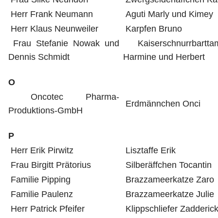
Herr Frank Neumann
Aguti Marly und Kimey
Herr Klaus Neunweiler
Karpfen Bruno
Frau Stefanie Nowak und
Kaiserschnurrbarttam
Dennis Schmidt
Harmine und Herbert
O
Oncotec Pharma-
Erdmännchen Onci
Produktions-GmbH
P
Herr Erik Pirwitz
Lisztaffe Erik
Frau Birgitt Prätorius
Silberäffchen Tocantin
Familie Pipping
Brazzameerkatze Zaro
Familie Paulenz
Brazzameerkatze Julie
Herr Patrick Pfeifer
Klippschliefer Zadderic