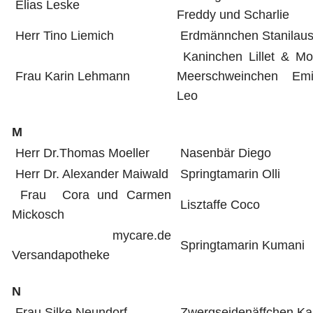
Elias Leske
Freddy und Scharlie
Herr Tino Liemich
Erdmännchen Stanilau
Kaninchen Lillet & Mo
Frau Karin Lehmann
Meerschweinchen Em
Leo
M
Herr Dr.Thomas Moeller
Nasenbär Diego
Herr Dr. Alexander Maiwald
Springtamarin Olli
Frau Cora und Carmen
Lisztaffe Coco
Mickosch
mycare.de
Springtamarin Kumani
Versandapotheke
N
Frau Silke Neundorf
Zwergseidenäffchen Ka